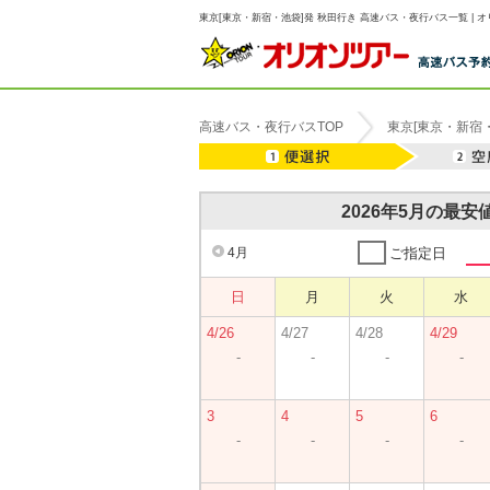
東京[東京・新宿・池袋]発 秋田行き 高速バス・夜行バス一覧 | 
高速バス・夜行バスTOP
東京[東京・新宿
2026年5月の最
4月
ご指定日
日
月
火
水
4/26
4/27
4/28
4/29
-
-
-
-
3
4
5
6
-
-
-
-