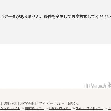
当データがありません。条件を変更して再度検索してください
要
│
標識・約款
│
旅行条件書
│
プライバシーポリシー
│
お問合せ
オンツアーサイト
≫
国内旅行ツアー
≫
日帰りバスツアー
≫
スキー・スノボツアー
≫
オ