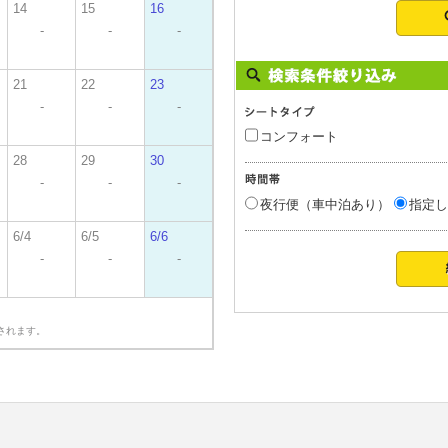
14
15
16
-
-
-
21
22
23
-
-
-
コンフォート
28
29
30
-
-
-
夜行便（車中泊あり）
指定し
6/4
6/5
6/6
-
-
-
されます。