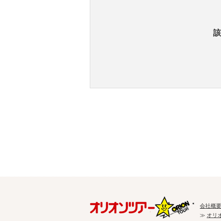
該
会社概
≫
オリ