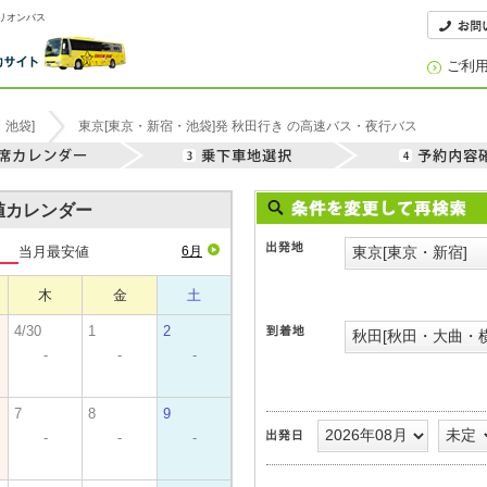
オリオンバス
ご利
・池袋]
東京[東京・新宿・池袋]発 秋田行き の高速バス・夜行バス
安値カレンダー
当月最安値
6月
木
金
土
4/30
1
2
-
-
-
7
8
9
-
-
-