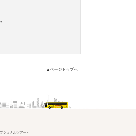
。
▲ページトップへ
プショナルツアー
<