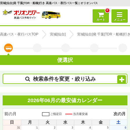
宮城[仙台]発 千葉[TDR・船橋]行き 高速バス・夜行バス一覧 | オリオンバス
0
カート
メニュー
高速バス・夜行バスTOP
宮城[仙台]
宮城[仙台]発 千葉[TDR・船橋]
便選択
検索条件を変更・絞り込み
2026年06月の最安値カレンダー
前の月
次の月
ご指定日
当月最安値
日
月
火
水
木
金
土
31
1
2
3
4
5
6