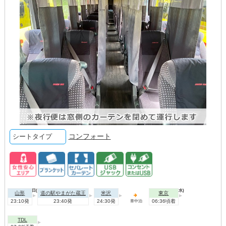
コンフォート
シートタイプ
2026年09月01日(火)
2026年09月02日(水)
山形
道の駅やまがた蔵王
米沢
東京
23:10発
23:40発
24:30発
06:36頃着
車中泊
TDL