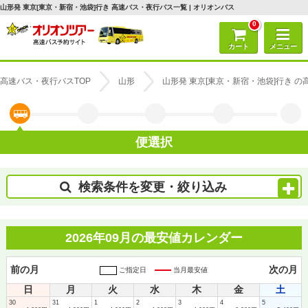
山形発 東京[東京・新宿・池袋]行き 高速バス・夜行バス一覧 | オリオンバス
0
カート
メニュー
高速バス・夜行バスTOP
山形
山形発 東京[東京・新宿・池袋]行き 
便選択
検索条件を変更・絞り込み
2026年09月の最安値カレンダー
前の月
次の月
ご指定日
当月最安値
日
月
火
水
木
金
土
30
31
1
2
3
4
5